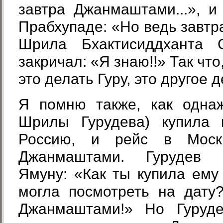
завтра Джанмаштами...», 
Прабхупаде: «Но ведь завтр
Шрила Бхактисиддханта С
закричал: «Я знаю!!» Так что
это делать Гуру, это другое д
Я помню также, как одна
Шрилы Гурудева) купила 
Россию, и рейс в Моск
Джанмаштами. Гурудев 
Ямуну: «Как ты купила ему
могла посмотреть на дату
Джанмаштами!» Но Гуруд