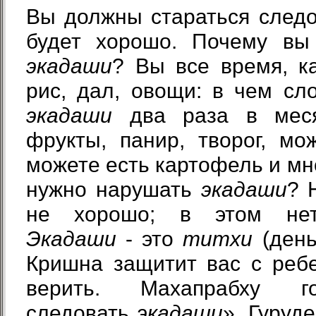
Вы должны стараться след
будет хорошо. Почему вы
экадаши
? Вы все время, к
рис, дал, овощи: в чем сл
экадаши
два раза в меся
фрукты, панир, творог, мо
можете есть картофель и мн
нужно нарушать
экадаши
? 
не хорошо; в этом нет
Экадаши
- это
титхи
(день
Кришна защитит вас с реб
верить. Махапрабху г
следовать
экадаши
», Гуруд