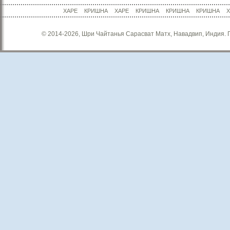
ХАРЕ КРИШНА ХАРЕ КРИШНА КРИШНА КРИШНА Х
© 2014-2026, Шри Чайтанья Сарасват Матх, Навадвип, Индия. П