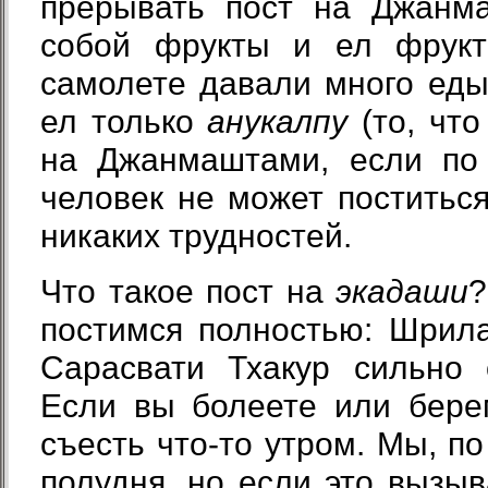
прерывать пост на Джанм
собой фрукты и ел фрукт
самолете давали много еды,
ел только
анукалпу
(то, что
на Джанмаштами, если по 
человек не может поститься
никаких трудностей.
Что такое пост на
экадаши
?
постимся полностью: Шрил
Сарасвати Тхакур сильно 
Если вы болеете или бере
съесть что-то утром. Мы, по
полудня, но если это вызыв