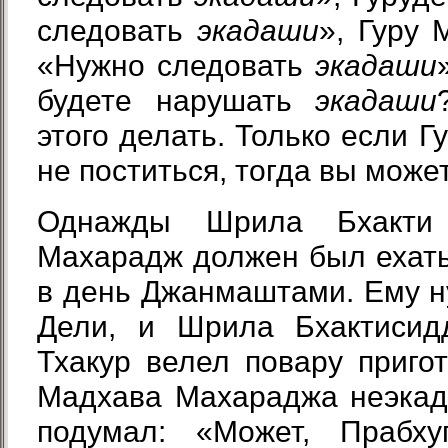
следовать
экадаши
», Гуру 
«Нужно следовать
экадаши
будете нарушать
экадаши
этого делать. Только если Г
не поститься, тогда вы может
Однажды Шрила Бхакти
Махарадж должен был ехать
в день Джанмаштами. Ему н
Дели, и Шрила Бхактисид
Тхакур велел повару приг
Мадхава Махараджа неэкад
подумал: «Может, Прабху