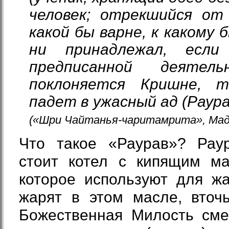
человек; отрекшийся от 
какой бы варне, к какому 
ни принадлежал, если
предписанной деяте
поклоняется Кришне, 
падет в ужасный ад (Раура
(«Шри Чайтанья-чаритамрита», Мадх
Что такое «Раурав»? Раур
стоит котел с кипящим ма
которое используют для жа
жарят в этом масле, вточь
Божественная Милость сме