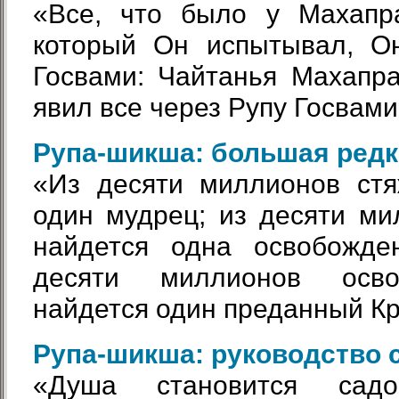
«Все, что было у Махапра
который Он испытывал, О
Госвами: Чайтанья Махапра
явил все через Рупу Госвами
Рупа-шикша: большая редк
«Из десяти миллионов стя
один мудрец; из десяти м
найдется одна освобожде
десяти миллионов осв
найдется один преданный К
Рупа-шикша: руководство 
«Душа становится садо