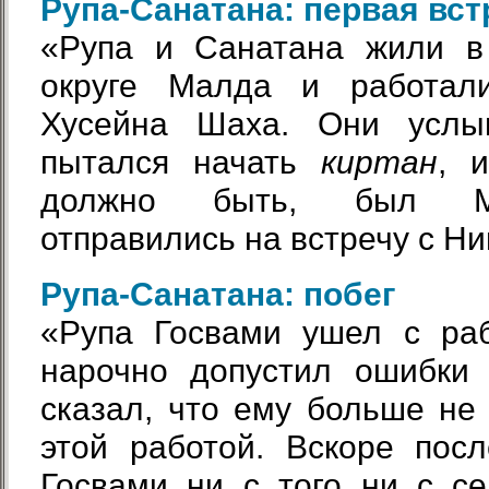
Рупа-Санатана: первая вст
«Рупа и Санатана жили в
округе Малда и работал
Хусейна Шаха. Они услыш
пытался начать
киртан
, и
должно быть, был Ма
отправились на встречу с Ни
Рупа-Санатана: побег
«Рупа Госвами ушел с раб
нарочно допустил ошибки 
сказал, что ему больше не
этой работой. Вскоре пос
Госвами ни с того ни с с