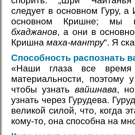
спорить: „Шри Чайтань
следует в основном Гуру, а
основном Кришне; мы 
бхаджанов
, а они в основн
Кришна
маха-мантру
“. Я ск
Способность распознать 
«Наши глаза все время
материальности, поэтому у
чтобы узнать
вайшнава
, н
узнать через Гурудева. Гуру
великой силой, что, когда э
кому-то, она способна на мн