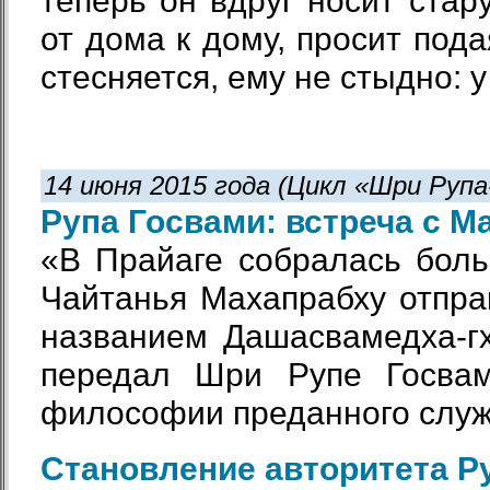
теперь он вдруг носит стар
от дома к дому, просит под
стесняется, ему не стыдно: у 
14 июня 2015 года (Цикл «Шри Руп
Рупа Госвами: встреча с М
«В Прайаге собралась бол
Чайтанья Махапрабху отпра
названием Дашасвамедха-гх
передал Шри Рупе Госвам
философии преданного служ
Становление авторитета Р