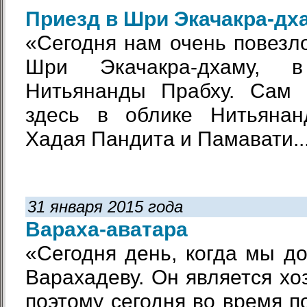
Приезд в Шри Экачакра-дх
«Сегодня нам очень повезло
Шри Экачакра-дхаму, 
Нитьянанды Прабху. Сам 
здесь в облике Нитьянан
Хадая Пандита и Памавати..
31 января 2015 года
Вараха-аватара
«Сегодня день, когда мы д
Варахадеву. Он является хо
поэтому сегодня во время п