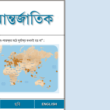
্য-সারস্বত মঠে সূর্যাস্ত কখনই হয় না” :
ছবি
ENGLISH