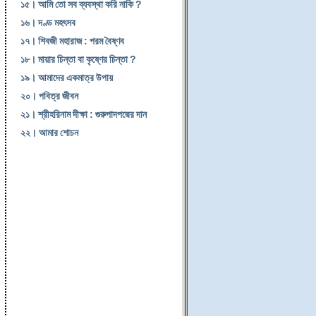
১৫। আমি তো সব ব্যবস্থা করি নাকি ?
১৬। দণ্ড মহৎসব
১৭। শিবজী মহারাজ : পরম বৈষ্ণব
১৮। মায়ার চিন্তা বা কৃষ্ণের চিন্তা ?
১৯। আমাদের একমাত্র উপায়
২০। পবিত্র জীবন
২১। শ্রীহরিনাম দীক্ষা : গুরুপাদপদ্মের দান
২২। আমার শোচন