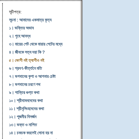
সূচীপত্র:
সূচনা : আমাদের একমাত্র কৃত্য
১। ভক্তির অভাব
২। গৃহে আবদ্ধ
৩। মায়ের পেট থেকে মায়ার পেটের মধ্যে
৪। জীবকে সত্য দয়া কি ?
৫। ভোগী নই ত্যাগীও নই
৬। শ্রবণ-কীর্ত্তনে মতি
৭। ভগবানের কৃপা ও আপনার চেষ্টা
৮। ভগবানের চরণে পথ
৯। শান্তির গুপ্ত কথা
১০। শ্রীবামনদেবের কথা
১১। শ্রীনৃসিংহদেবের কথা
১২। পূজনীয় বিসর্জন
১৩। ভক্ত ও নাপিত
১৪। চকচক করলেই সোনা হয় না