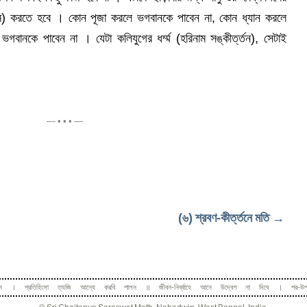
ণনাম) করতে হবে । কোন পূজা করলে ভগবানকে পাবেন না, কোন ধ্যান করলে
বানকে পাবেন না । যেটা কলিযুগের ধর্ম্ম (হরিনাম সঙ্কীর্ত্তন), সেটাই
— • • • —
(৬) শ্রবণ-কীর্ত্তনে মতি →
 সাধন । প্রতিহিংসা ত্যজি আন্যে করবি পালন ॥ জীবন-নির্ব্বাহে আনে উদ্বেগ না দিবে । পর-উপ