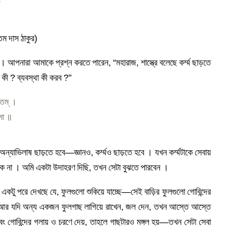
্তম দাস ঠাকুর)
ে । আপনারা আমাকে প্রশ্ন করতে পারেন, “মহারাজ, শাস্ত্রে বলেছে কর্ম্ম ছাড়তে
ব কী ? ব্যবস্থা কী করব ?”
বৃতম্ ।
তমা ॥
অন্যাভিলাষ ছাড়তে হবে—জ্ঞানও, কর্ম্মও ছাড়তে হবে । যখন কর্ম্মটাকে সেবায়
 থাকে না । অমি একটা উদাহরণ দিছি, তখন সেটা বুঝতে পারবেন ।
একটু পরে দেখছে যে, ফুলগুলো শুকিয়ে যাচ্ছে—সেই বাড়ির ফুলগুলো গোবিন্দের
 । আর যদি অন্য একজন ফুলগাছ লাগিয়ে রাখেন, জল দেন, তখন আস্তে আস্তে
বং গোবিন্দের গলায় ও চরণে দেয়, তাহলে গাছটারও মঙ্গল হয়—তখন সেটা সেবা