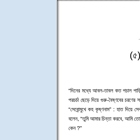
(৫)
“দিনের মধ্যে আবল-তাবল কত পচাল পাড়ি
পরচর্চা ছেড়ে দিয়ে গুরু-বৈষ্ণবের চরণ
“সেবোন্মুখে কহ কৃষ্ণনাম” : হাত দিয়ে 
বলেন, “তুমি আমার চিন্তা করবে, আমি ত
কেন ?”