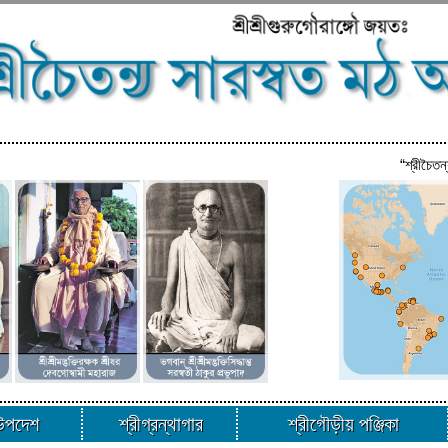
“শ্রীচৈতন
ীউপদেশ
শ্রীগ্রন্থাগার
শ্রীগৌড়ীয় পঞ্জিকা