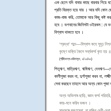
এক ছেলে যদি বাবার কাছে বারবার গিয়ে 
প্রতি বিরক্ত হয়ে যায় । আর যদি কোন ছ
কাজ-বাজ করি, তোমাকে আর কিছু কষ্ট করতে
হবে । ভগবানের জিনিসটা ওইরকম : যে ভগ
বিশ্বাস থাকতে হবে ।
‘শ্রদ্ধা’ শব্দে—বিস্বাস কহে সুদৃঢ় নিশ্
কৃষ্ণে ভক্তি কৈলে সর্ব্বকর্ম্ম কৃত হয় ॥
(শ্রীচৈতন্য-চরিতামৃত, ২/২২/৬২)
পিতৃঋণ, মাত্রিঋণ, ঋষিঋণ, দেবঋণ—ক
কালীপূজা করব না, দুর্গাপূজা করব না, লক্
সেবা করছেন তাহলে আর অন্য কোন পূজা 
অন্য অভিলাষ ছাড়ি, জ্ঞান কর্ম্ম পরিহরি
কায়-মনে করিব ভজন ।
সাধুসঙ্গে কৃষ্ণসেবা, না পূজিব দেবী-দেবা