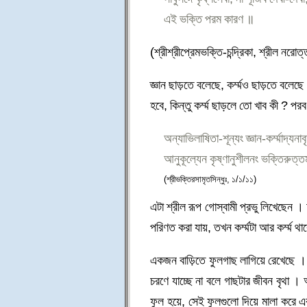
এই ভক্তি পরম কারণ ॥
(শ্রীশ্রীপ্রেমভক্তি-চন্দ্রিকা, শ্রীল নরোত
জ্ঞান ছাড়তে বলেছে, কর্ম্মও ছাড়তে বলেছ
হবে, কিন্তু কর্ম্ম ছাড়লে তো খাব কী ? পর
অন্যাভিলাষিতা-শূন্যং জ্ঞান-কর্ম্মাদ্যনা
আনুকূল্যেন কৃষ্ণানুশীলনং ভক্তিরুত্
(শ্রীভক্তিরসামৃতসিন্ধুঃ, ১/১/১১)
এটা শ্রীল রূপ গোস্বামী প্রভু লিখেছেন । 
পরিণত করা যায়, তখন কর্ম্মটা আর কর্ম্ম
একজন বাড়িতে ফুলগাছ লাগিয়ে রেখেছে । 
চরণে যাচ্ছে না বলে গাছটার জীবন বৃথা
ফুল হয়ে, সেই ফুলগুলো দিয়ে মালা করে এ