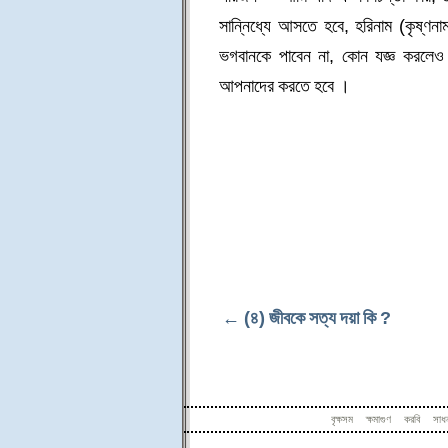
সান্নিধ্যে আসতে হবে, হরিনাম (কৃষ্
ভগবানকে পাবেন না, কোন যজ্ঞ করলেও ভগ
আপনাদের করতে হবে ।
← (৪) জীবকে সত্য দয়া কি ?
বৃক্ষসম ক্ষমাগুণ করবি