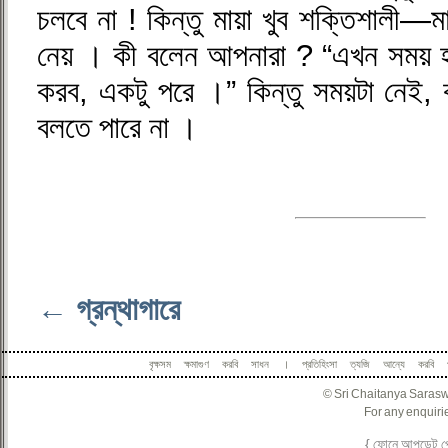
চলবে না ! কিন্তু মায়া খুব শক্তিশালী—মা
নেয় । কী বলেন আপনারা ? “এখন সময় হয
করব, একটু পরে ।” কিন্তু সময়টা নেই
বলতে পারে না ।
← গ্রন্থাগারে
বৃক্ষসম ক্ষমাগুণ করবি সাধন । প্রতিহিংসা ত্যজি আন্যে করবি
© Sri Chaitanya Sarasw
For any enquirie
{ ফোনে আপডেট 