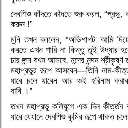
দেবশিশু কাঁদতে কাঁদতে শুরু করল, “প্রভু, 
করুন !”
মুনি তখন বললেন, “অভিশাপটা আমি দিয়ে 
করতে এখন পারি না কিন্তু তুই উদ্ধার হয়
চার জন্ম যখন আসবে, নন্দের নন্দন শ্রীকৃষ্
মহাপ্রভুর রূপে আসবেন—তিনি নাম-কীর্
ধারে চলে যাবেন আর ওই হরিনাম করার 
যাবি ।”
তখন মহাপ্রভু কলিযুগে এক দিন কীর্ত্
ধারে যেখানে দেবশিশু কুমির রূপে থাকত চ