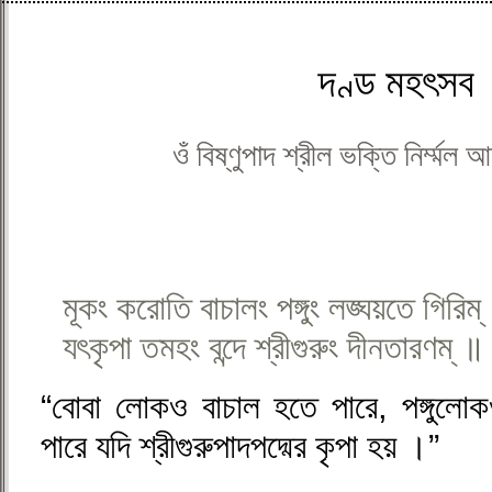
দণ্ড মহৎসব
ওঁ বিষ্ণুপাদ শ্রীল ভক্তি নির্ম্মল 
মূকং করোতি বাচালং পঙ্গুং লঙ্ঘয়তে গিরিম্
যৎকৃপা তমহং বন্দে শ্রীগুরুং দীনতারণম্ ॥
“বোবা লোকও বাচাল হতে পারে, পঙ্গুলো
পারে যদি শ্রীগুরুপাদপদ্মের কৃপা হয় ।”