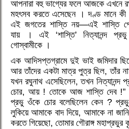
আপনারা বহু ভাগ্যের ফলে আজকে এখনে রঘু
মহৎসব করতে এসেছেন । দণ্ড মানে কী 
এই জগতের শাস্তি নয়—এই শাস্তি পেল
যায় । এই ‘শাস্তি’ নিত্যানন্দ প্রভু
গোস্বামীকে ।
এক আদিসপ্তগ্রামে দুই ভাই জমিদার ছিলে
আর তাঁদের একটা মাত্র পুত্র ছিল, তাঁর ন
যখন রঘুনাথ এসেছিলেন, তখন নিত্যানন্দ প্
চোর, আয় ! তোকে আজ শাস্তি দেব !” চ
প্রভু ওঁকে চোর বলেছিলেন কেন ? প্রভু 
লুকিয়ে আমাকে বাদ দিয়ে, আমাকে না জানিয়
করতে গিয়েছো, তোমার গৌরাঙ্গ মহাপ্রভুর 