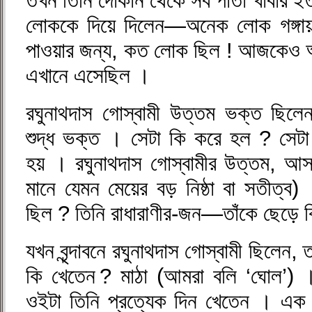
তখন তিনি দোকান থেকে সব পাতা খাবার ইত্
লোককে দিয়ে দিলেন—অনেক লোক গঙ্গায়
পাওয়ার জন্য, কত লোক ছিল ! আজকেও
এখানে এসেছিল ।
রঘুনাথদাস গোস্বামী উত্তম ভক্ত ছি
শুদ্ধ ভক্ত । সেটা কি করে হল ? সেট
হয় । রঘুনাথদাস গোস্বামীর উত্তম, আ
মানে যেমন মেয়ের বড় নিষ্ঠা বা সতীত্ব
ছিল ? তিনি রাধারাণীর-জন—তাঁকে ছেড়ে ক
যখন বৃন্দাবনে রঘুনাথদাস গোস্বামী ছিলেন,
কি খেতেন ? মাঠা (আমরা বলি ‘ঘোল’)
ওইটা তিনি প্রত্যেক দিন খেতেন । এক 