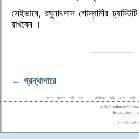
সেইভাবে, রঘুনাথদাস গোস্বামীর চ্যাস্টি
রাখবেন ।
← গ্রন্থাগারে
বৃক্ষসম ক্ষমাগুণ করবি সাধন । প্রতিহিংসা ত্যজি আন্যে করবি
© Sri Chaitanya Sarasw
For any enquirie
{ ফোনে আপডেট 