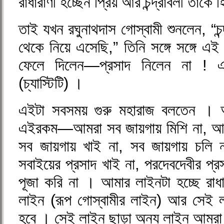
রাধারাণী হচ্ছেন প্রিয় আর চন্দ্রাবলী তাঁকে
তাই যখন রঘুনাথদাস গোস্বামী শুনলেন, “চন্দ
থেকে নিয়ে এসেছি,” তিনি সঙ্গে সঙ্গে এই 
ফেলে দিলেন—প্রসাদ নিলেন না ! এট
(চ্যাস্টিটি) ।
এইটা সবসময় গুরু মহারাজ বলতেন । আ
এইরকম—আমরা সব জায়গায় মিশি না, আমর
সব জায়গায় খাই না, সব জায়গায় চলি ন
সবাইয়ের প্রসাদ খাই না, পরদেবদেবীর প্র
পূজা করি না । আমার লাইনটা হচ্ছে রাধার
লাইন (রূপ গোস্বামীর লাইন) আর সেই 
হবে । সেই লাইন ছাড়া অন্য লাইন আমরা