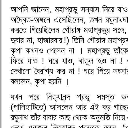
আপনি জানেন, মহাপ্রভু সন্যাস নিয়ে যাওয
অদ্বৈত-অঙ্গনে এসেছিলেন, তখন রঘুনাথদা
করতে গিয়েছিলেন গৌরাঙ্গ মহাপ্রভুর সঙ্গ
দুবার না, হাজারবার !) তিনি গৌরাঙ্গ মহাপ্র
কৃপা কখনও পেলেন না । মহাপ্রভু তাঁকে
ফিরে যাও ! ঘরে যাও, বাতুল হও না ! 
দেখানো বৈরাগ্য কর না ! ঘরে গিয়ে সং
বললেন, কৃপা হয়নি ।
যখন পরে নিত্যানন্দ প্রভু সমস্ত ভ
(পানিহাটিতে) আসলেন আর এই বড় গাছে
রঘুনাথ তাঁর বাবার কাছ থেকে অনুমতি নিয
দেখে একজন নিত্যানন্দ প্রভুকে বলল, “দ